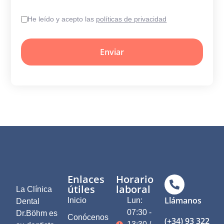
He leído y acepto las
políticas de privacidad
Enviar
Enlaces
Horario
útiles
laboral
La Clínica
Llámanos
Inicio
Lun:
Dental
07:30 -
Dr.Böhm es
Conócenos
(+34) 93 322