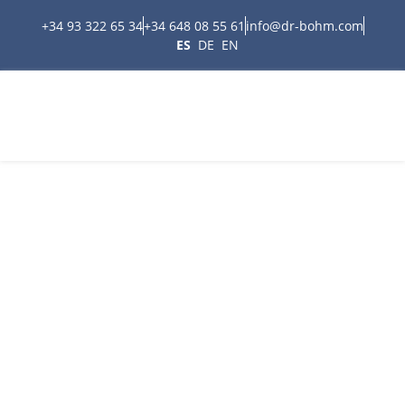
+34 93 322 65 34
+34 648 08 55 61
info@dr-bohm.com
ES
DE
EN